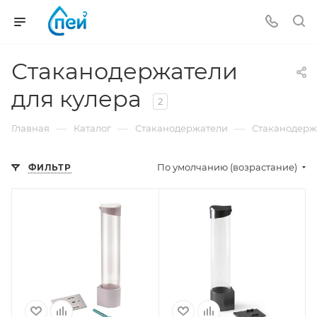
Стаканодержатели
для кулера
2
—
—
—
Главная
Каталог
Стаканодержатели
Стаканодерж
По умолчанию (возрастание)
ФИЛЬТР