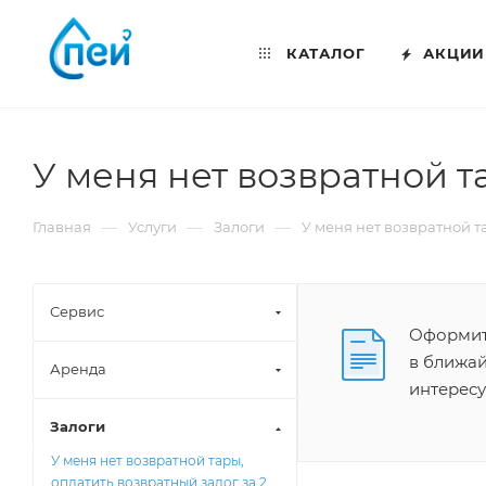
КАТАЛОГ
АКЦИИ
У меня нет возвратной т
—
—
—
Главная
Услуги
Залоги
У меня нет возвратной т
Сервис
Оформите
в ближай
Аренда
интерес
Залоги
У меня нет возвратной тары,
оплатить возвратный залог за 2