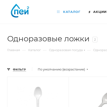
КАТАЛОГ
АКЦИИ
Одноразовые ложки
2
—
—
—
Главная
Каталог
Одноразовая посуда
Однора
По умолчанию (возрастание)
ФИЛЬТР