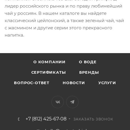
лидер российского рынка и по праву любимейший
чай у россиян. В нашем каталоге вы найдете
классический цейлонский, а также зеленый чай, чай
с жасмином и другие серии этого прекрасного
напитка.
О КОМПАНИИ
О ВОДЕ
СЕРТИФИКАТЫ
БРЕНДЫ
ВОПРОС-ОТВЕТ
НОВОСТИ
УСЛУГИ
+7 (812) 425-67-08
ЗАКАЗАТЬ ЗВОНОК