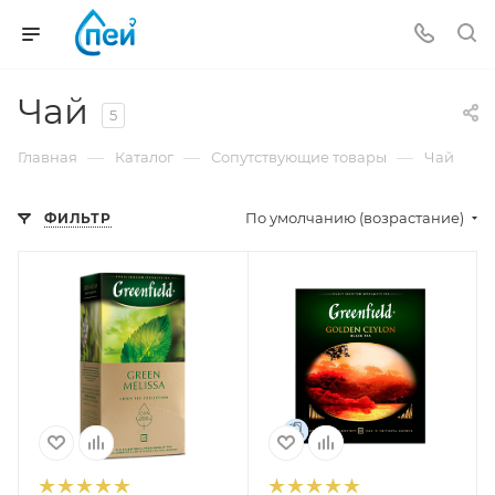
Чай
5
—
—
—
Главная
Каталог
Сопутствующие товары
Чай
По умолчанию (возрастание)
ФИЛЬТР