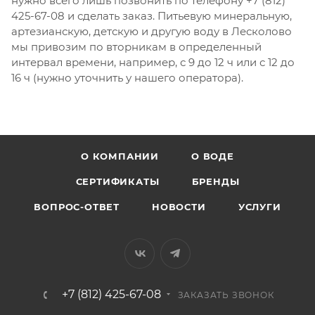
нужно всего лишь позвонить по телефону +7 (812)
425-67-08 и сделать заказ. Питьевую минеральную,
артезианскую, детскую и другую воду в Лесколово
мы привозим по вторникам в определенный
интервал времени, например, с 9 до 12 ч или с 12 до
16 ч (нужно уточнить у нашего оператора).
О КОМПАНИИ
О ВОДЕ
СЕРТИФИКАТЫ
БРЕНДЫ
ВОПРОС-ОТВЕТ
НОВОСТИ
УСЛУГИ
+7 (812) 425-67-08
ЗАКАЗАТЬ ЗВОНОК