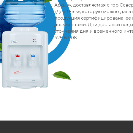
Архыз», доставляемая с гор Севе
«Для Ляль», которую можно дава
продукция сертифицирована, ее
документами. Дни доставки воды 
уточнения дня и временного инте
425-67-08