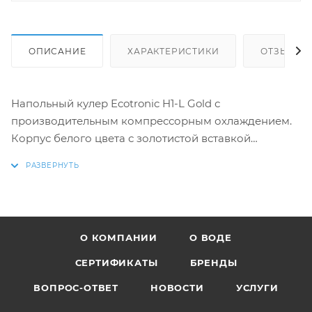
ОПИСАНИЕ
ХАРАКТЕРИСТИКИ
ОТЗЫВЫ (1
Напольный кулер Ecotronic H1-L Gold с
производительным компрессорным охлаждением.
Корпус белого цвета с золотистой вставкой
спереди. Подача воды осуществляется посредством
пуш-кранов. Отсутствует шкафчик для хранения.
Модель укомплектована разборным баком для
горячей воды объемом 1,2 литра и "холодным"
баком на 3,6 литра из нержавейки.
О КОМПАНИИ
О ВОДЕ
СЕРТИФИКАТЫ
БРЕНДЫ
ВОПРОС-ОТВЕТ
НОВОСТИ
УСЛУГИ