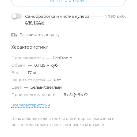
КУПИТЬ В 1 КЛИК
Санобработка и чистка кулера
1 750
руб.
для воды
Рассчитать доставку
Характеристики
Производитель
—
EcoTronic
Объем
—
0.1139 м.куб
Вес
—
17 кг
Защита от детей
—
нет
Цвет
—
Белый/светлый
Производительность
—
5 л/ч (≤ 94 C°)
Все характеристики
Цена действительна только для интернет-магазина и
может отличаться от цен в розничных магазинах