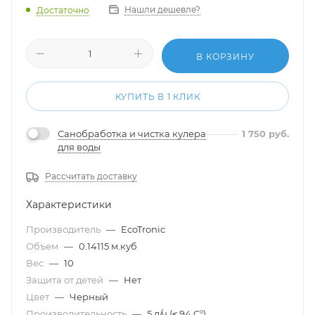
Нашли дешевле?
Достаточно
В КОРЗИНУ
КУПИТЬ В 1 КЛИК
Санобработка и чистка кулера
1 750
руб.
для воды
Рассчитать доставку
Характеристики
Производитель
—
EcoTronic
Объем
—
0.14115 м.куб
Вес
—
10
Защита от детей
—
Нет
Цвет
—
Черный
Производительность
—
5 л/ч (≤ 94 C°)