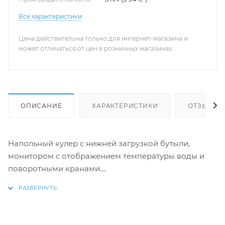
Все характеристики
Цена действительна только для интернет-магазина и
может отличаться от цен в розничных магазинах
ОПИСАНИЕ
ХАРАКТЕРИСТИКИ
ОТЗЫВЫ
Напольный кулер с нижней загрузкой бутыли,
монитором с отображением температуры воды и
поворотными кранами.
Необычный внешний вид кранов, стильный корпус
полностью черного цвета и нижний отсек, в
котором полностью скрывается бутыль, позволяют
эффектно вписать этот кулер в современный