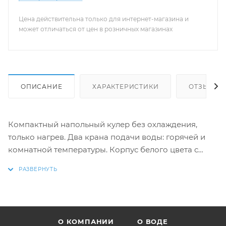
Цена действительна только для интернет-магазина и
может отличаться от цен в розничных магазинах
ОПИСАНИЕ
ХАРАКТЕРИСТИКИ
ОТЗЫВЫ
Компактный напольный кулер без охлаждения,
только нагрев. Два крана подачи воды: горячей и
комнатной температуры. Корпус белого цвета с
голубыми вставками. Индикация режимов нагрева
и готовности воды. Краны «нажим кружкой».
О КОМПАНИИ
О ВОДЕ