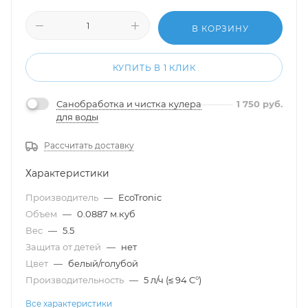
В КОРЗИНУ
КУПИТЬ В 1 КЛИК
Санобработка и чистка кулера
1 750
руб.
для воды
Рассчитать доставку
Характеристики
Производитель
—
EcoTronic
Объем
—
0.0887 м.куб
Вес
—
5.5
Защита от детей
—
нет
Цвет
—
белый/голубой
Производительность
—
5 л/ч (≤ 94 C°)
Все характеристики