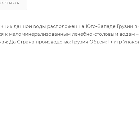
ДОСТАВКА
точник данной воды расположен на Юго-Западе Грузии в 
тся к маломинерализованным лечебно-столовым водам –
одства: Грузия Объем: 1 литр Упаковка: 6