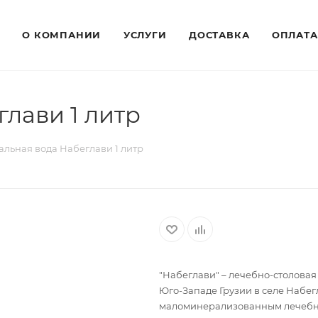
О КОМПАНИИ
УСЛУГИ
ДОСТАВКА
ОПЛАТА
лави 1 литр
льная вода Набеглави 1 литр
"Набеглави" – лечебно-столовая
Юго-Западе Грузии в селе Набег
маломинерализованным лечебно-