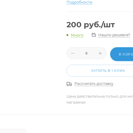
столовая вода.
Подробности
200
руб.
/шт
Нашли дешевле?
Много
В КОР
КУПИТЬ В 1 КЛИК
Рассчитать доставку
Цена действительна только для ин
магазинах