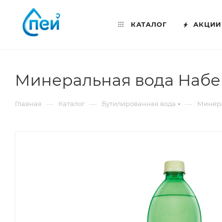
КАТАЛОГ
АКЦИИ
Минеральная вода Набег
—
—
—
Главная
Каталог
Бутилированная вода
Минера