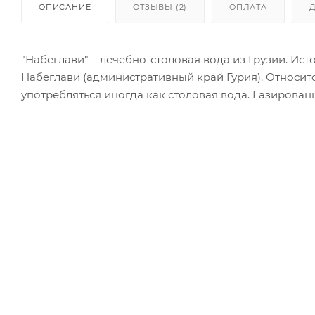
ОПИСАНИЕ
ОТЗЫВЫ (2)
ОПЛАТА
"Набеглави" – лечебно-столовая вода из Грузии. Ис
Набеглави (административный край Гурия). Относи
употребляться иногда как столовая вода. Газированная: Да Страна произв
бутылей, ПЭТ