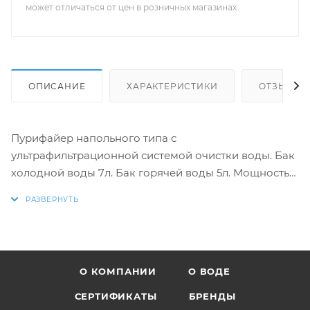
может отличаться от цен в розничных магазинах
ОПИСАНИЕ
ХАРАКТЕРИСТИКИ
ОТЗЫВЫ
Пурифайер напольного типа с
ультрафильтрационной системой очистки воды. Бак
холодной воды 7л. Бак горячей воды 5л. Мощность
нагревательного элемента 800Вт. Защита на кране
горячей воды. Краны "нажим кружкой". Цвет:
черный с серебряной окантовкой верхней части
передней панели. Производство: Корея.
О КОМПАНИИ
О ВОДЕ
СЕРТИФИКАТЫ
БРЕНДЫ