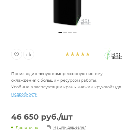
Производительную компрессорную систему
охлаждения с большим ресурсом работы.
Удобные в эксплуатации краны «нажим кружкой» (для
горячей и холодной воды).
Подробности
Уникальную приятную систему индикации.
«Защиту от детей» для безопастости самый маленьких
гостей Вашего офиса или дома.
46 650
руб.
/шт
Нашли дешевле?
Достаточно