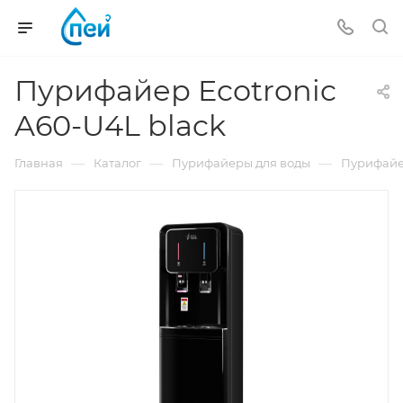
Пурифайер Ecotronic
A60-U4L black
—
—
—
Главная
Каталог
Пурифайеры для воды
Пурифайер