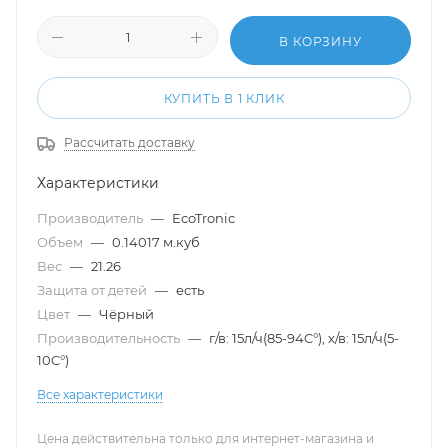
В КОРЗИНУ
КУПИТЬ В 1 КЛИК
Рассчитать доставку
Характеристики
Производитель
—
EcoTronic
Объем
—
0.14017 м.куб
Вес
—
21.26
Защита от детей
—
есть
Цвет
—
Чёрный
Производительность
—
г/в: 15л/ч(85-94C°), х/в: 15л/ч(5-
10C°)
Все характеристики
Цена действительна только для интернет-магазина и