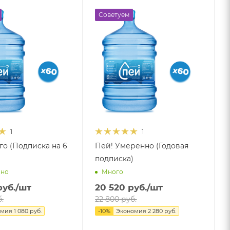
Советуем
1
1
го (Подписка на 6
Пей! Умеренно (Годовая
подписка)
чно
Много
уб.
/шт
20 520
руб.
/шт
.
22 800
руб.
омия
1 080
руб.
-
10
%
Экономия
2 280
руб.