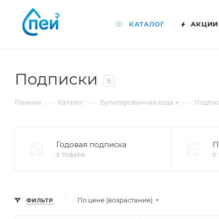
КАТАЛОГ
АКЦИИ
Подписки
6
—
—
—
Главная
Каталог
Бутилированная вода
Подпи
Годовая подписка
П
3 ТОВАРА
3
По цене (возрастание)
ФИЛЬТР