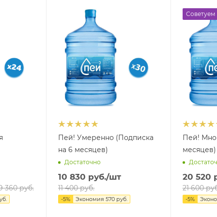
Советуем
я
Пей! Умеренно (Подписка
Пей! Мно
на 6 месяцев)
месяцев)
Достаточно
Достато
10 830
руб.
/шт
20 520
р
9 360
руб.
11 400
руб.
21 600
руб
уб.
-
5
%
Экономия
570
руб.
-
5
%
Экон