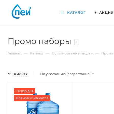
КАТАЛОГ
АКЦИИ
Промо наборы
1
—
—
—
Главная
Каталог
Бутилированная вода
Промо
По умолчанию (возрастание)
ФИЛЬТР
+Товар дня
Для новых клиентов