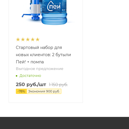
Стартовый набор для
новых клиентов: 2 бутыли
Пей! + помпа
Выгодное предложение
Достаточно
250
руб.
/шт
1 150
руб.
-
78
%
Экономия
900
руб.